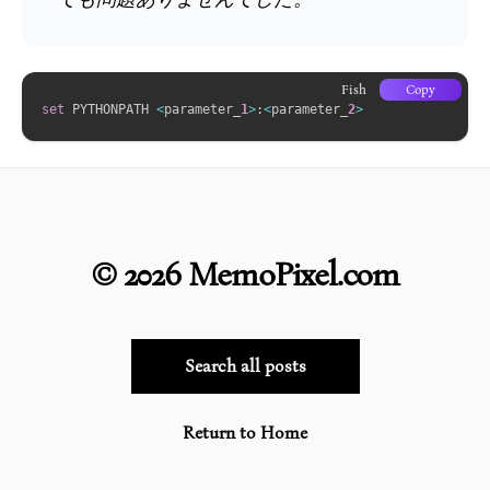
Fish
Copy
set
 PYTHONPATH 
<
parameter_
1
>
:
<
parameter_
2
>
©
2026
MemoPixel.com
Search all posts
Return to Home