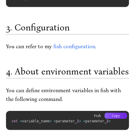
Configuration
You can refer to my
fish configuration
.
About environment variables
You can define environment variables in fish with
the following command.
Fish
Copy
set
<
variable_name
>
<
parameter_
1
>
<
parameter_
2
>