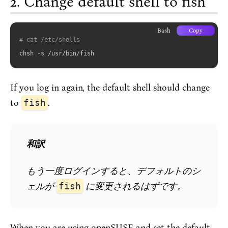
Change default shell to fish
Bash
Copy
# cat /etc/shells
If you log in again, the default shell should change
to
fish
.
和訳
もう一度ログインすると、デフォルトのシ
ェルが
fish
に変更されるはずです。
When you are using openSUSE and set the default