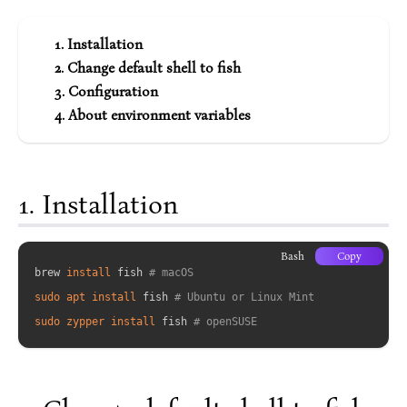
Installation
Change default shell to fish
Configuration
About environment variables
Installation
Bash
Copy
brew 
install
 fish 
# macOS
sudo
apt
install
 fish 
# Ubuntu or Linux Mint
sudo
zypper
install
 fish 
# openSUSE